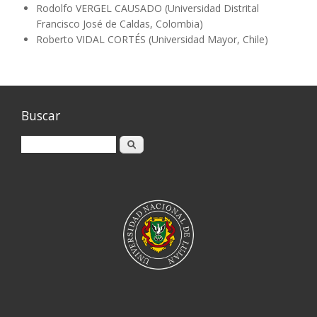
Rodolfo VERGEL CAUSADO (Universidad Distrital
Francisco José de Caldas, Colombia)
Roberto VIDAL CORTÉS (Universidad Mayor, Chile)
Buscar
Buscar